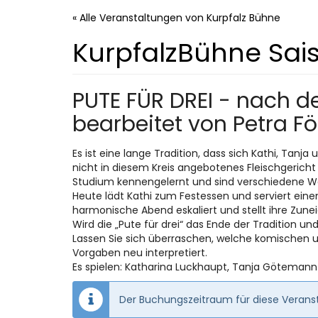
Zum
« Alle Veranstaltungen von Kurpfalz Bühne
Haupt-
Inhalt
KurpfalzBühne Sai
springen
PUTE FÜR DREI - nach 
bearbeitet von Petra Fö
Es ist eine lange Tradition, dass sich Kathi, Tanja
nicht in diesem Kreis angebotenes Fleischgericht 
Studium kennengelernt und sind verschiedene We
Heute lädt Kathi zum Festessen und serviert ein
harmonische Abend eskaliert und stellt ihre Zune
Wird die „Pute für drei“ das Ende der Tradition u
Lassen Sie sich überraschen, welche komischen 
Vorgaben neu interpretiert.
Es spielen: Katharina Luckhaupt, Tanja Götemann
Der Buchungszeitraum für diese Veranst