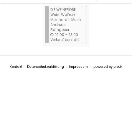
n
DIE WEINPROBE
Wein: Wolfram
Meinhardt | Musik:
Andreas
Rathgeber
b
19:00
–
23:00
i
Verkauf beendet
s
Kontakt
Datenschutzerklärung
Impressum
powered by pretix