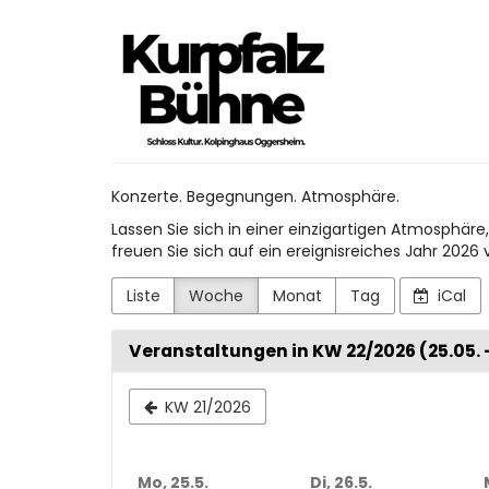
Zum
Kurpfalz
Haupt-
Inhalt
Bühne
springen
Konzerte. Begegnungen. Atmosphäre.
Lassen Sie sich in einer einzigartigen Atmosph
freuen Sie sich auf ein ereignisreiches Jahr 2026 v
Liste
Woche
Monat
Tag
iCal
Veranstaltungen in KW 22/2026 (25.05. –
Woche
KW 21/2026
zur
Anzeige
Mo, 25.5.
Di, 26.5.