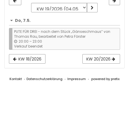
zur
Anzeige
Do, 7.5.
auswählen
PUTE FÜR DREI - nach dem Stück „Gänseschmaus“ von
Thomas Rau, bearbeitet von Petra Förster
b
20:00
–
23:00
i
Verkauf beendet
s
KW 18/2026
KW 20/2026
Kontakt
Datenschutzerklärung
Impressum
powered by pretix